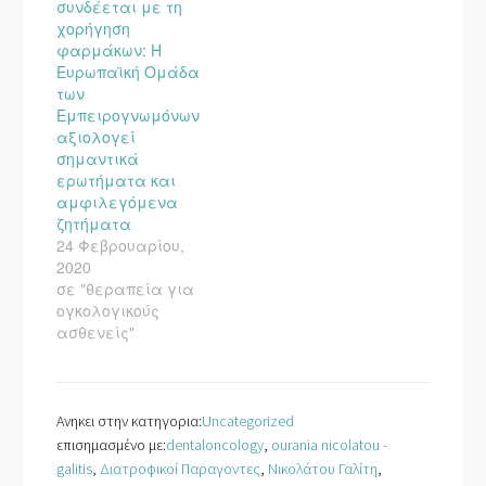
συνδέεται με τη
χορήγηση
φαρμάκων: Η
Ευρωπαϊκή Ομάδα
των
Εμπειρογνωμόνων
αξιολογεί
σημαντικά
ερωτήματα και
αμφιλεγόμενα
ζητήματα
24 Φεβρουαρίου,
2020
σε "θεραπεία για
ογκολογικούς
ασθενείς"
Ανηκει στην κατηγορια:
Uncategorized
επισημασμένο με:
dentaloncology
,
ourania nicolatou -
galitis
,
Διατροφικοί Παραγοντες
,
Νικολάτου Γαλίτη
,