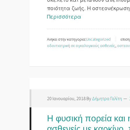
ποιότητα ζωής. Η οστεονέκρωσ
Περισσότερα
Ανηκει στην κατηγορια:
Uncategorized
επιση
οδοντιατρική σε ογκολογικούς ασθενείς
,
οστεον
20 Ιανουαρίου, 2018
By
Δήμητρα Γαλίτη
Η φυσική πορεία και
ασθενείς με καρκίνο