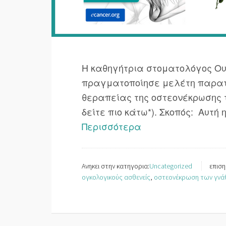
Η καθηγήτρια στοματολόγος Ουρ
πραγματοποίησε μελέτη παρατή
θεραπείας της οστεονέκρωσης τω
δείτε πιο κάτω*). Σκοπός: Αυτ
Περισσότερα
Ανηκει στην κατηγορια:
Uncategorized
επιση
ογκολογικούς ασθενείς
,
οστεονέκρωση των γν