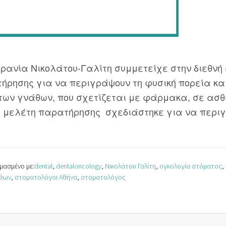
ανία Νικολάτου-Γαλίτη συμμετείχε στην διεθνή 
ρησης για να περιγράψουν τη φυσική πορεία και
ν γνάθων, που σχετίζεται με φάρμακα, σε ασθενεί
ή η μελέτη παρατήρησης σχεδιάστηκε για να περι
μασμένο με:
dental
,
dentaloncology
,
Νικολάτου Γαλίτη
,
ογκολογία στόματος
,
άθων
,
στοματολόγοι Αθήνα
,
στοματολόγος