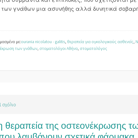
η των γνάθων μια ασυνήθης αλλά δυνητικά σοβαρ
μασμένο με:
ourania nicolatou - galitis
,
θεραπεία για ογκολογικούς ασθενείς
,
Ν
έκρωση των γνάθων
,
στοματολόγοι Αθήνα
,
στοματολόγος
1 σχόλιο
 η θεραπεία της οστεονέκρωσης τ
, που λαμβάνουν σχετικά φάρμακα