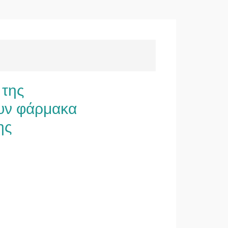
 της
υν φάρμακα
ης